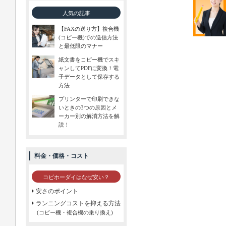
人気の記事
【FAXの送り方】複合機
(コピー機)での送信方法
と最低限のマナー
紙文書をコピー機でスキ
ャンしてPDFに変換！電
子データとして保存する
方法
プリンターで印刷できな
いときの3つの原因とメ
ーカー別の解消方法を解
説！
料金・価格・コスト
コピホーダイはなぜ安い？
安さのポイント
ランニングコストを抑える方法
(コピー機・複合機の乗り換え)