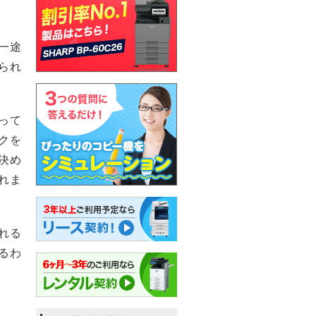
一途
られ
って
クを
決め
れま
れる
るわ