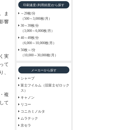
印刷速度
から探す
(利用頻度)
。ま
～29枚/分
（500～3,000枚/月）
影響
30～39枚/分
（3,000～6,000枚/月）
40～49枚/分
（6,000～10,000枚/月）
50枚～/分
（10,000～30,000枚/月）
く実
って
メーカーから探す
り、
シャープ
富士フイルム（旧富士ゼロック
ス）
・複
キャノン
して
リコー
コニカミノルタ
ムラテック
京セラ