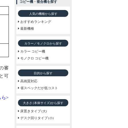
コピー機・複合機を探す
人気の機種から探す
おすすめランキング
最新機種
カラー／モノクロから探す
カラー コピー機
モノクロ コピー機
の審
目的から探す
と可
高画質対応
省スペックだが低コスト
ら>
大きさ
から探す
(本体サイズ)
床置きタイプ
(大)
デスク回りタイプ
(小)