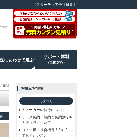
【スターティア会社概要】
サポート体制
況にあわせて選ぶ
（全国対応）
10/31
お役立ち情報
カテゴリ
各メーカーの特徴について
法
リース契約・解約と契約満了時
の選択肢について
コピー機・複合機導入前に知っ
ておきたいこと