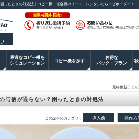
？困ったときの対処法｜コピー機・複合機のリース・レンタルならコピホーダイ！
入
最適なコピー機を
お得な
コピー機を探す
状
シミュレーション
パック・プラン
最終更新日:2023/
の与信が通らない？困ったときの対処法
導入前
操作方
この記事のカテゴリ：