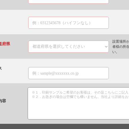
設置場所
道府県
者様の所
い。
ス
内容