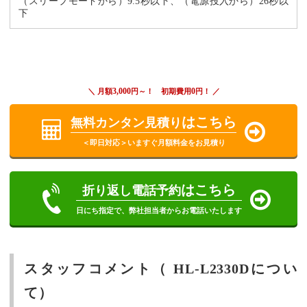
（スリープモードから）9.5秒以下、（電源投入から）26秒以
下
3,000
0
＼ 月額
円～！ 初期費用
円！ ／
はこちら
無料カンタン見積り
＜即日対応＞いますぐ月額料金をお見積り
はこちら
折り返し電話予約
日にち指定で、弊社担当者からお電話いたします
スタッフコメント（ HL-L2330Dについ
て）