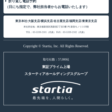
折り返し電話予約
（日にち指定で、弊社担当者からお電話いたします）
東京本社/大阪支店/横浜支店/名古屋支店/福岡支店/東東京支店
本社所在地：東京都新宿区西新宿2丁目3番1号 新宿モノリス19階
TEL：03-5339-2101（代表） FAX：03-5339-2102（代表）
Copyright © Startia, Inc. All Rights Reserved.
取引社数：57,000社
東証プライム上場
スターティアホールディングスグループ