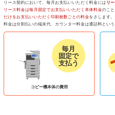
リース契約において、毎月お支払いいただく料金には
リー
リース料金は毎月固定でお支払いいただく本体料金
のこと
だけをお支払いいただく印刷枚数ごとの料金
をさします。
料金は分割払いの端末代、カウンター料金は通話料という
リース料金
カウ
毎月
固定で
支払う
コピー機本体の費用