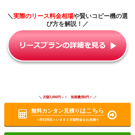
＼
実際のリース料金相場
や賢いコピー機の選
び方を解説！
／
3,000
0
＼ 月額
円～！ 初期費用
円！ ／
はこちら
無料カンタン見積り
＜即日対応＞いますぐ月額料金をお見積り