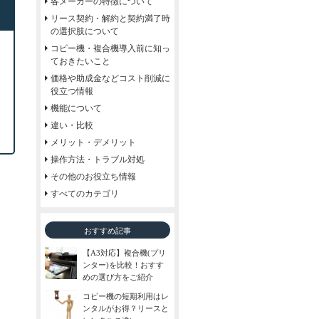
各メーカーの特徴について
リース契約・解約と契約満了時
の選択肢について
コピー機・複合機導入前に知っ
ておきたいこと
価格や助成金などコスト削減に
役立つ情報
機能について
違い・比較
メリット・デメリット
操作方法・トラブル対処
その他のお役立ち情報
すべてのカテゴリ
おすすめ記事
【A3対応】複合機(プリ
ンター)を比較！おすす
めの選び方をご紹介
コピー機の短期利用はレ
ンタルがお得？リースと