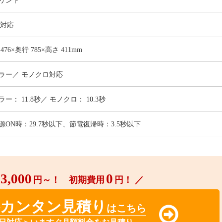
リント
3対応
 476×奥行 785×高さ 411mm
ラー／ モノクロ対応
ラー： 11.8秒／ モノクロ： 10.3秒
源ON時：29.7秒以下、節電復帰時：3.5秒以下
3,000
0
円～！ 初期費用
円！ ／
料カンタン見積り
はこちら