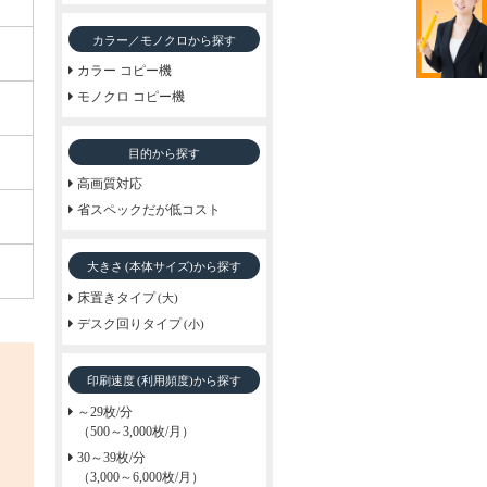
カラー／モノクロから探す
カラー コピー機
モノクロ コピー機
目的から探す
高画質対応
省スペックだが低コスト
大きさ
から探す
(本体サイズ)
床置きタイプ
(大)
デスク回りタイプ
(小)
印刷速度
から探す
(利用頻度)
～29枚/分
（500～3,000枚/月）
30～39枚/分
（3,000～6,000枚/月）