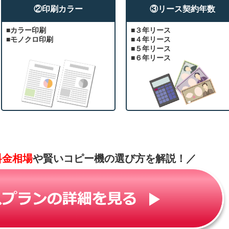
②印刷カラー
③リース契約年数
■カラー印刷
■３年リース
■モノクロ印刷
■４年リース
■５年リース
■６年リース
料金相場
や賢いコピー機の選び方を解説！
／