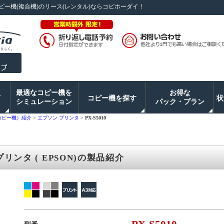
ピー機(複合機)のリース(レンタル)ならコピホーダイ！
入
最適なコピー機を
お得な
コピー機を探す
状
シミュレーション
パック・プラン
コピー機）紹介
>
エプソン プリンタ
>
PX-S5010
 プリンタ ( EPSON)の製品紹介