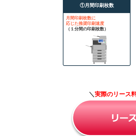
①月間印刷枚数
月間印刷枚数に
応じた推奨印刷速度
（１分間の印刷枚数）
＼
実際のリース