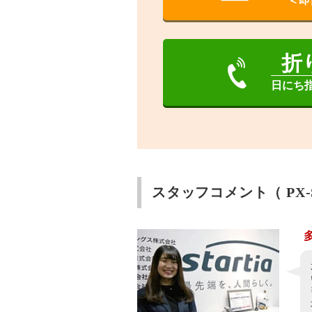
＜即
折
日にち
スタッフコメント（ PX-