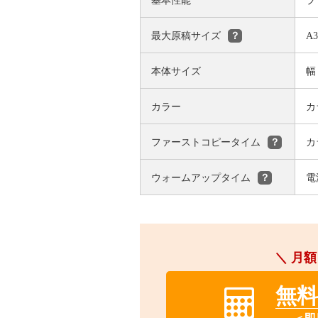
基本性能
プ
最大原稿サイズ
A
？
本体サイズ
幅
カラー
カ
ファーストコピータイム
カ
？
ウォームアップタイム
電
？
＼ 月額
無