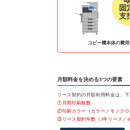
固
支
コピー機本体の費用
月額料金を決める3つの要素
リース契約の月額利用料金は、下
①月間印刷枚数
②印刷カラー（カラー／モノクロ
③リース契約年数（3年リース／4