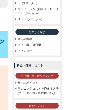
HP
(プリンター)
富士フイルム（旧富士ゼロック
ス）
(プリンター)
リコー
(プリンター)
型番から探す
全ての機種
コピー機・複合機
プリンター
料金・価格・コスト
コピホーダイはなぜ安い？
安さのポイント
ランニングコストを抑える方法
(コピー機・複合機の乗り換え)
定額制プラン