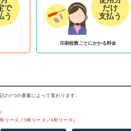
定で
だけ
払う
支払う
印刷枚数ごとにかかる料金
記の3つの要素によって変わります。
）
年リース／5年リース／6年リース）