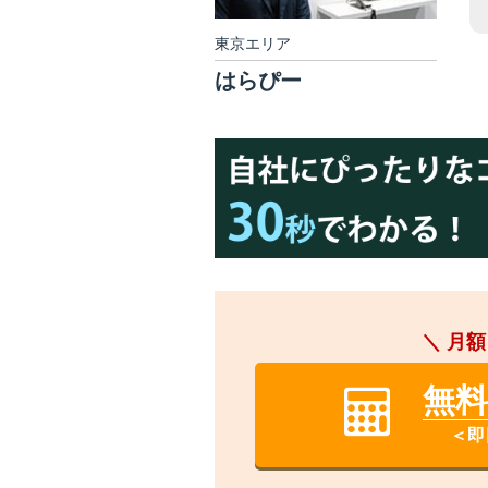
東京エリア
はらぴー
＼ 月額
無
＜即