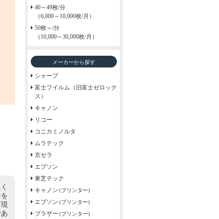
40～49枚/分
（6,000～10,000枚/月）
50枚～/分
（10,000～30,000枚/月）
メーカーから探す
シャープ
富士フイルム（旧富士ゼロック
ス）
キャノン
リコー
コニカミノルタ
ムラテック
京セラ
エプソン
東芝テック
にく
キャノン
(プリンター)
ーを
エプソン
(プリンター)
育現
であ
ブラザー
(プリンター)