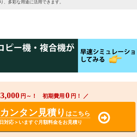
り、多彩な用途に活用できます。
3,000
0
円～！ 初期費用
円！ ／
料カンタン見積り
はこちら
日対応＞いますぐ月額料金をお見積り