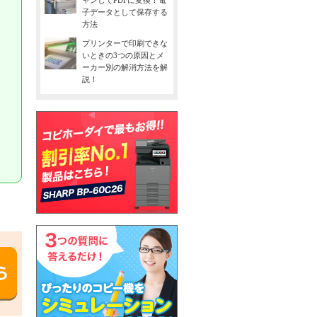
ャンしてPDFに変換！電
子データとして保存する
方法
プリンターで印刷できな
いときの3つの原因とメ
ーカー別の解消方法を解
説！