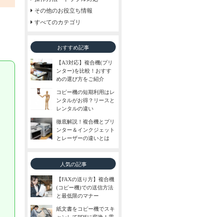
その他のお役立ち情報
すべてのカテゴリ
おすすめ記事
【A3対応】複合機(プリ
ンター)を比較！おすす
めの選び方をご紹介
コピー機の短期利用はレ
ンタルがお得？リースと
レンタルの違い
徹底解説！複合機とプリ
ンター＆インクジェット
とレーザーの違いとは
人気の記事
【FAXの送り方】複合機
(コピー機)での送信方法
と最低限のマナー
紙文書をコピー機でスキ