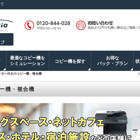
いて
入
最適なコピー機を
お得な
コピー機を探す
状
シミュレーション
パック・プラン
ンダー付きのコピー機・複合機
ー機・複合機