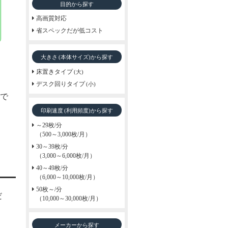
目的から探す
高画質対応
省スペックだが低コスト
大きさ
から探す
(本体サイズ)
床置きタイプ
(大)
デスク回りタイプ
(小)
で
印刷速度
から探す
(利用頻度)
～29枚/分
（500～3,000枚/月）
30～39枚/分
（3,000～6,000枚/月）
40～49枚/分
（6,000～10,000枚/月）
50枚～/分
だ
（10,000～30,000枚/月）
メーカーから探す