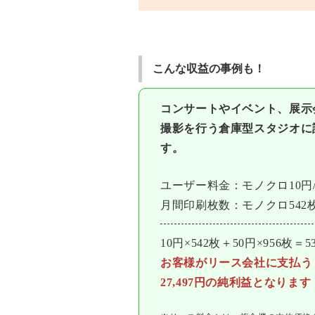
こんな収益の事例も！
コンサートやイベント、展⽰
撮影を⾏う倉庫型スタジオに
す。
ユーザー料⾦：モノクロ10円/
⽉間印刷枚数：モノクロ542枚
10円×542枚＋50円×956枚
お客様がリース会社に⽀払う
27,497円の純利益となります