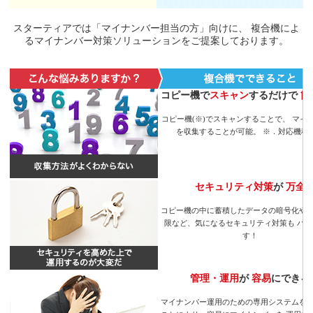
スターティアでは「マイナンバー担当の方」向けに、 複合機によ
るマイナンバー対策ソリューションをご提案しております。
コピー機で
スキャン
するだけで
簡
コピー機(※)でスキャンすることで、 マイ
を収集することが可能。 ※．対応機種
セキュリティ対策
が
万全
コピー機の中に蓄積したデータの暗号化や 
限など、気になるセキュリティ対策も バ
す！
管理・運用
が
容易
にできる
マイナンバー運用のための専用システムを 