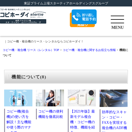
東証プライム上場スターティアホールディングスグループ
折り返し電話予
MENU
約
｜コピー機・複合機のリース・レンタルならコピホーダイ！
コピー機・複合機 リース（レンタル）TOP
>
コピー機・複合機に関するお役立ち情報
>
機能に
ついて
機能について(8)
コピー機(複合
コピー機の便利
【2021年版】最
効率的なスキャ
機)の使い方を
機能を徹底比較
新モデル複合
ン・コピー・
解説！主な機能
機・コピー機の
FAXを実現する
や使う際のマナ
特徴、機能を紹
複合機のADF機