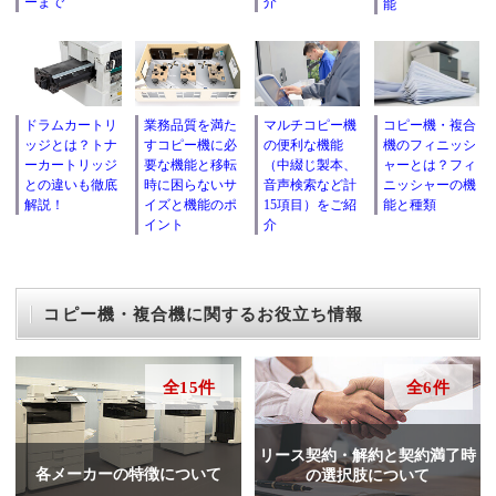
ーまで
介
能
ドラムカートリ
業務品質を満た
マルチコピー機
コピー機・複合
ッジとは？トナ
すコピー機に必
の便利な機能
機のフィニッシ
ーカートリッジ
要な機能と移転
（中綴じ製本、
ャーとは？フィ
との違いも徹底
時に困らないサ
音声検索など計
ニッシャーの機
解説！
イズと機能のポ
15項目）をご紹
能と種類
イント
介
コピー機・複合機に関するお役立ち情報
全15件
全6件
リース契約・解約と契約満了時
各メーカーの特徴について
の選択肢について