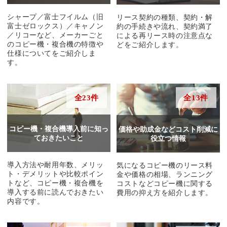
シャープ／富士フイルム（旧
リース契約の種類、契約・解
富士ゼロックス）／キャノン
約の手続きや流れ、契約満了
／リコーなど、メーカーごと
による再リース時の注意点な
のコピー機・複合機の特徴や
どをご紹介します。
仕様についてをご紹介しま
す。
全23件
全13件
コピー機・複合機導入前に知っ
価格や助成金などコスト削減に
ておきたいこと
役立つ情報
導入方法や耐用年数、メリッ
気になるコピー機のリース料
ト・デメリットや比較ポイン
金や価格の相場、ランニング
トなど、コピー機・複合機を
コストなどコピー機に関する
導入する前に読んでおきたい
費用の抑え方を紹介します。
内容です。