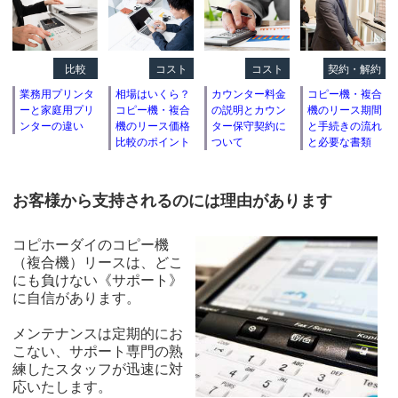
比較
コスト
コスト
契約・解約
業務用プリンタ
相場はいくら？
カウンター料金
コピー機・複合
ーと家庭用プリ
コピー機・複合
の説明とカウン
機のリース期間
ンターの違い
機のリース価格
ター保守契約に
と手続きの流れ
比較のポイント
ついて
と必要な書類
お客様から支持されるのには理由があります
コピホーダイのコピー機
（複合機）リースは、どこ
にも負けない《サポート》
に自信があります。
メンテナンスは定期的にお
こない、サポート専門の熟
練したスタッフが迅速に対
応いたします。