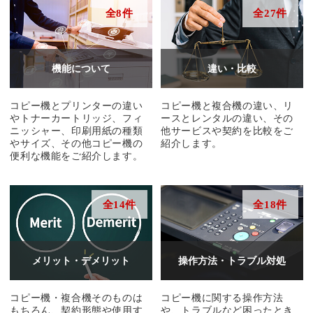
全8件
全27件
機能について
違い・比較
コピー機とプリンターの違い
コピー機と複合機の違い、リ
やトナーカートリッジ、フィ
ースとレンタルの違い、その
ニッシャー、印刷用紙の種類
他サービスや契約を比較をご
やサイズ、その他コピー機の
紹介します。
便利な機能をご紹介します。
全14件
全18件
メリット・デメリット
操作方法・トラブル対処
コピー機・複合機そのものは
コピー機に関する操作方法
もちろん、契約形態や使用す
や、トラブルなど困ったとき