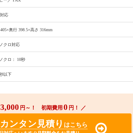
ピー
FAX
4対応
 405×奥行 398.5×高さ 316mm
ノクロ対応
ノクロ： 10秒
9秒以下
3,000
0
円～！ 初期費用
円！ ／
料カンタン見積り
はこちら