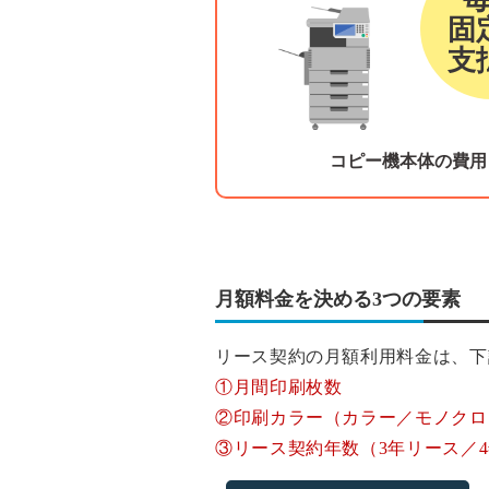
固
支
コピー機本体の費用
月額料金を決める3つの要素
リース契約の月額利用料金は、下
①月間印刷枚数
②印刷カラー（カラー／モノクロ
③リース契約年数（3年リース／4