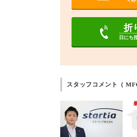
＜即
折
日にち
スタッフコメント（ MFC