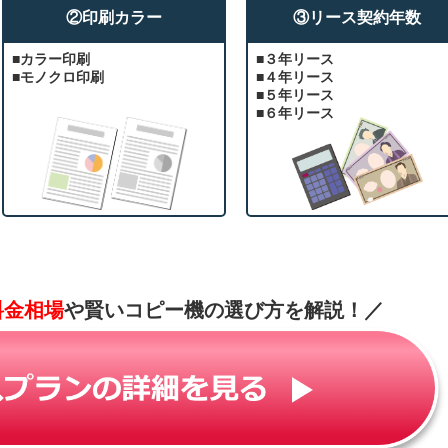
②印刷カラー
③リース契約年数
■カラー印刷
■３年リース
■モノクロ印刷
■４年リース
■５年リース
■６年リース
料金相場
や賢いコピー機の選び方を解説！
／