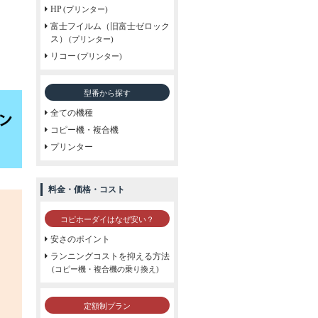
HP
(プリンター)
富士フイルム（旧富士ゼロック
ス）
(プリンター)
リコー
(プリンター)
型番から探す
全ての機種
コピー機・複合機
プリンター
料金・価格・コスト
コピホーダイはなぜ安い？
安さのポイント
ランニングコストを抑える方法
(コピー機・複合機の乗り換え)
定額制プラン