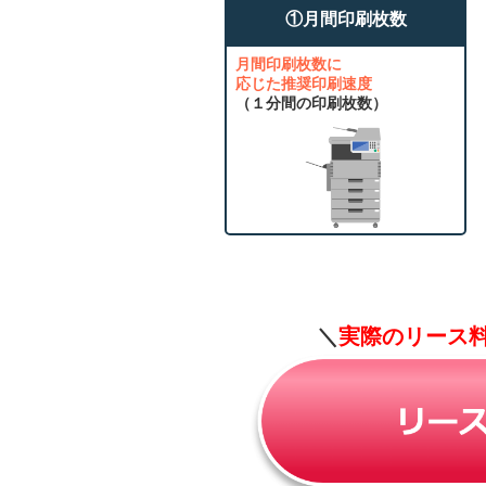
①月間印刷枚数
月間印刷枚数に
応じた推奨印刷速度
（１分間の印刷枚数）
＼
実際のリース