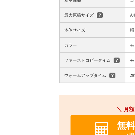
基本性能
コ
最大原稿サイズ
A
？
本体サイズ
幅
カラー
モ
ファーストコピータイム
モ
？
ウォームアップタイム
2
？
＼ 月額
無