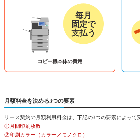
リース料金
カウ
毎月
固定で
支払う
コピー機本体の費用
月額料金を決める3つの要素
リース契約の月額利用料金は、下記の3つの要素によって
①月間印刷枚数
②印刷カラー（カラー／モノクロ）