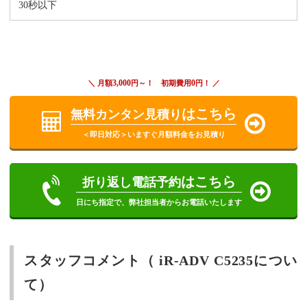
30秒以下
3,000
0
＼ 月額
円～！ 初期費用
円！ ／
はこちら
無料カンタン見積り
＜即日対応＞いますぐ月額料金をお見積り
はこちら
折り返し電話予約
日にち指定で、弊社担当者からお電話いたします
スタッフコメント（ iR-ADV C5235につい
て）