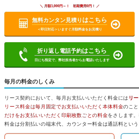
3,000
0
＼ 月額
円～！ 初期費用
円！ ／
はこちら
無料カンタン見積り
＜即日対応＞いますぐ月額料金をお見積り
はこちら
折り返し電話予約
日にち指定で、弊社担当者からお電話いたします
毎月の料金のしくみ
リース契約において、毎月お支払いいただく料金には
リー
リース料金は毎月固定でお支払いいただく本体料金
のこと
だけをお支払いいただく印刷枚数ごとの料金
をさします。
料金は分割払いの端末代、カウンター料金は通話料という