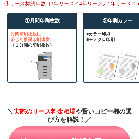
③リース契約年数（3年リース／4年リース／5年リース／
①月間印刷枚数
②印刷カラー
月間印刷枚数に
■カラー印刷
応じた推奨印刷速度
■モノクロ印刷
（１分間の印刷枚数）
＼
実際のリース料金相場
や賢いコピー機の選
び方を解説！
／