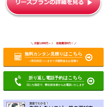
3,000
0
＼ 月額
円～！ 初期費用
円！ ／
はこちら
無料カンタン見積り
＜即日対応＞いますぐ月額料金をお見積り
はこちら
折り返し電話予約
日にち指定で、弊社担当者からお電話いたします