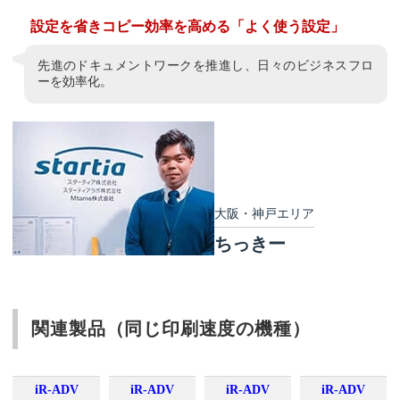
設定を省きコピー効率を高める「よく使う設定」
先進のドキュメントワークを推進し、日々のビジネスフロ
ーを効率化。
大阪・神戸エリア
ちっきー
関連製品（同じ印刷速度の機種）
iR-ADV
iR-ADV
iR-ADV
iR-ADV