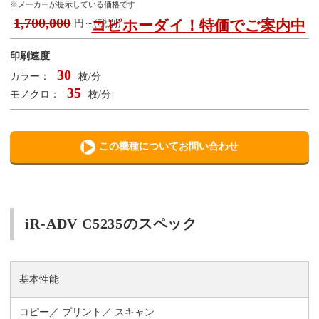
※メーカーが提示している価格です
1,700,000
コピホーダイ！特価でご案内中
円～(税別)
印刷速度
30
カラー：
枚/分
35
モノクロ：
枚/分
この機種についてお問い合わせ
iR-ADV C5235のスペック
基本性能
コピー
プリント
スキャン