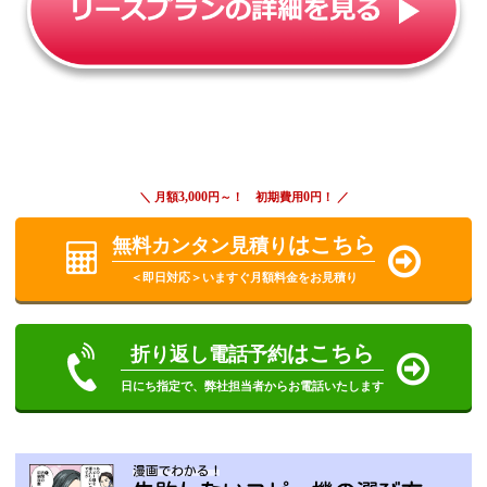
3,000
0
＼ 月額
円～！ 初期費用
円！ ／
はこちら
無料カンタン見積り
＜即日対応＞いますぐ月額料金をお見積り
はこちら
折り返し電話予約
日にち指定で、弊社担当者からお電話いたします