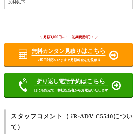
30秒以下
3,000
0
＼ 月額
円～！ 初期費用
円！ ／
はこちら
無料カンタン見積り
＜即日対応＞いますぐ月額料金をお見積り
はこちら
折り返し電話予約
日にち指定で、弊社担当者からお電話いたします
スタッフコメント（ iR-ADV C5540につい
て）