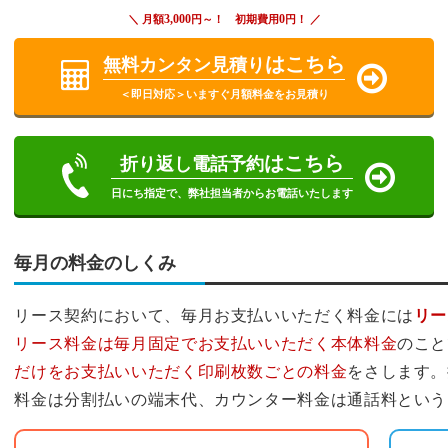
3,000
0
＼ 月額
円～！ 初期費用
円！ ／
はこちら
無料カンタン見積り
＜即日対応＞いますぐ月額料金をお見積り
はこちら
折り返し電話予約
日にち指定で、弊社担当者からお電話いたします
毎月の料金のしくみ
リース契約において、毎月お支払いいただく料金には
リー
リース料金は毎月固定でお支払いいただく本体料金
のこと
だけをお支払いいただく印刷枚数ごとの料金
をさします。
料金は分割払いの端末代、カウンター料金は通話料という