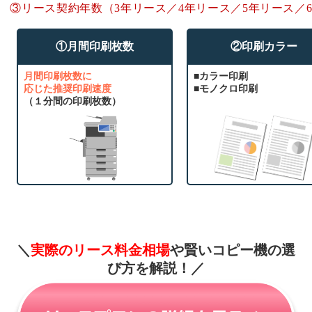
③リース契約年数（3年リース／4年リース／5年リース／
①月間印刷枚数
②印刷カラー
月間印刷枚数に
■カラー印刷
応じた推奨印刷速度
■モノクロ印刷
（１分間の印刷枚数）
＼
実際のリース料金相場
や賢いコピー機の選
び方を解説！
／