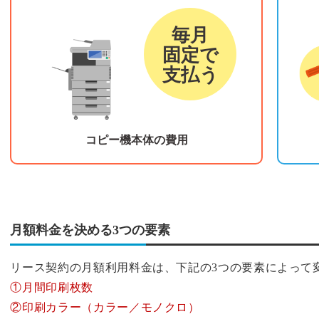
リース料金
カウ
毎月
固定で
支払う
コピー機本体の費用
月額料金を決める3つの要素
リース契約の月額利用料金は、下記の3つの要素によって
①月間印刷枚数
②印刷カラー（カラー／モノクロ）