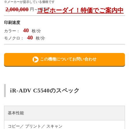
※メーカーが提示している価格です
2,000,000
コピホーダイ！特価でご案内中
円～(税別)
印刷速度
40
カラー：
枚/分
40
モノクロ：
枚/分
この機種についてお問い合わせ
iR-ADV C5540のスペック
基本性能
コピー
プリント
スキャン