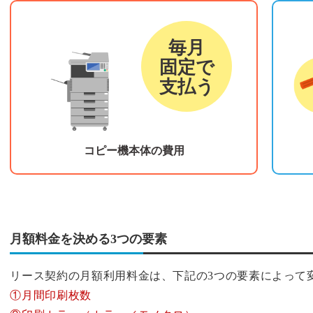
リース料金
カウ
毎月
固定で
支払う
コピー機本体の費用
月額料金を決める3つの要素
リース契約の月額利用料金は、下記の3つの要素によって
①月間印刷枚数