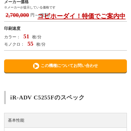
メーカー価格
※メーカーが提示している価格です
2,700,000
コピホーダイ！特価でご案内中
円～(税別)
印刷速度
51
カラー：
枚/分
55
モノクロ：
枚/分
この機種についてお問い合わせ
iR-ADV C5255Fのスペック
基本性能