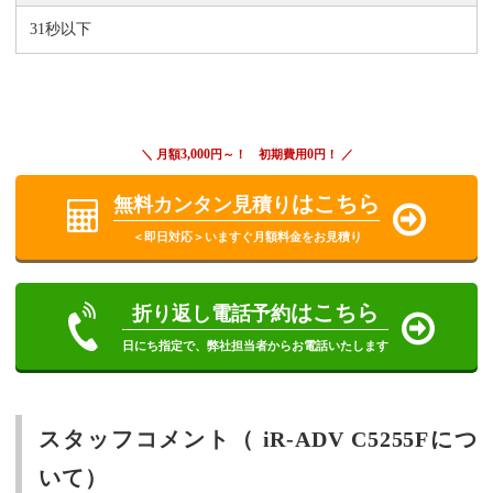
31秒以下
3,000
0
＼ 月額
円～！ 初期費用
円！ ／
はこちら
無料カンタン見積り
＜即日対応＞いますぐ月額料金をお見積り
はこちら
折り返し電話予約
日にち指定で、弊社担当者からお電話いたします
スタッフコメント（ iR-ADV C5255Fにつ
いて）