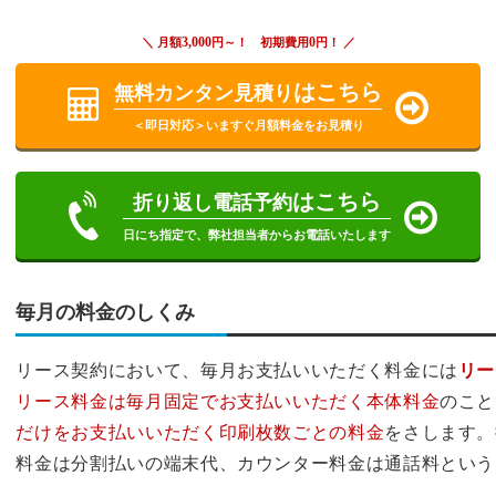
3,000
0
＼ 月額
円～！ 初期費用
円！ ／
はこちら
無料カンタン見積り
＜即日対応＞いますぐ月額料金をお見積り
はこちら
折り返し電話予約
日にち指定で、弊社担当者からお電話いたします
毎月の料金のしくみ
リース契約において、毎月お支払いいただく料金には
リー
リース料金は毎月固定でお支払いいただく本体料金
のこと
だけをお支払いいただく印刷枚数ごとの料金
をさします。
料金は分割払いの端末代、カウンター料金は通話料という