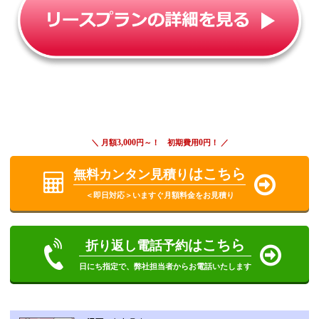
3,000
0
＼ 月額
円～！ 初期費用
円！ ／
はこちら
無料カンタン見積り
＜即日対応＞いますぐ月額料金をお見積り
はこちら
折り返し電話予約
日にち指定で、弊社担当者からお電話いたします