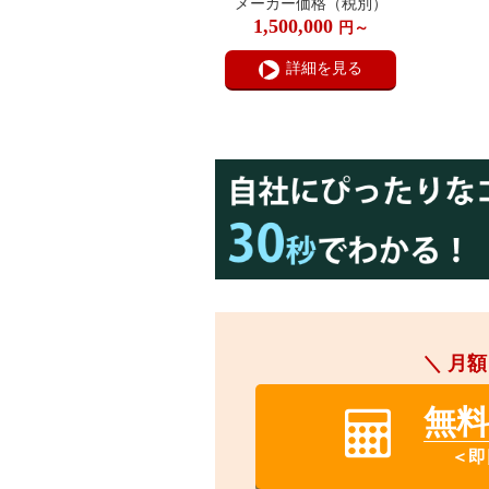
メーカー価格（税別）
1,500,000
円～
詳細を見る
＼ 月額
無
＜即