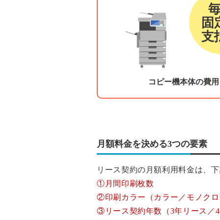
固
支
コピー機本体の費用
月額料金を決める3つの要素
リース契約の月額利用料金は、下
①月間印刷枚数
②印刷カラー（カラー／モノクロ
③リース契約年数（3年リース／4