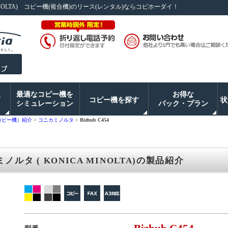
OLTA)
コピー機(複合機)のリース(レンタル)ならコピホーダイ！
入
最適なコピー機を
お得な
コピー機を探す
状
シミュレーション
パック・プラン
コピー機）紹介
>
コニカミノルタ
>
Bizhub C454
カミノルタ ( KONICA MINOLTA)の製品紹介