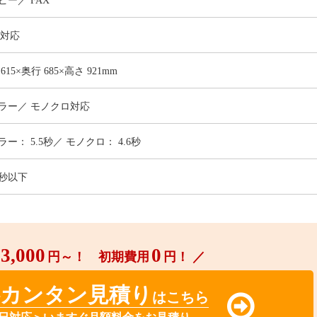
ピー
FAX
3対応
 615×奥行 685×高さ 921mm
ラー／ モノクロ対応
ラー： 5.5秒／ モノクロ： 4.6秒
5秒以下
3,000
0
円～！ 初期費用
円！ ／
料カンタン見積り
はこちら