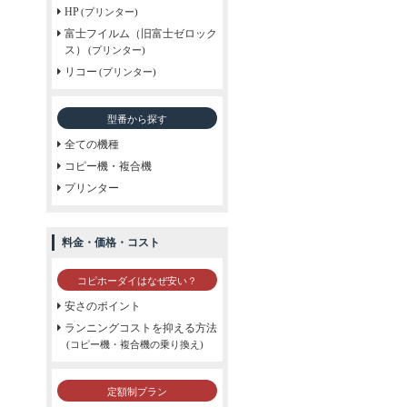
HP
(プリンター)
富士フイルム（旧富士ゼロック
ス）
(プリンター)
リコー
(プリンター)
型番から探す
全ての機種
コピー機・複合機
プリンター
料金・価格・コスト
コピホーダイはなぜ安い？
安さのポイント
ランニングコストを抑える方法
(コピー機・複合機の乗り換え)
定額制プラン