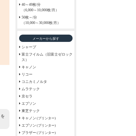
40～49枚/分
（6,000～10,000枚/月）
50枚～/分
（10,000～30,000枚/月）
メーカーから探す
シャープ
富士フイルム（旧富士ゼロック
ス）
キャノン
リコー
コニカミノルタ
ムラテック
京セラ
エプソン
東芝テック
くを
キャノン
(プリンター)
エプソン
(プリンター)
ブラザー
(プリンター)