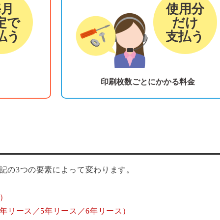
毎月
使用分
定で
だけ
払う
支払う
印刷枚数ごとにかかる料金
記の3つの要素によって変わります。
）
年リース／5年リース／6年リース）