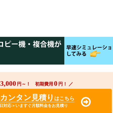
3,000
0
円～！ 初期費用
円！ ／
料カンタン見積り
はこちら
日対応＞いますぐ月額料金をお見積り