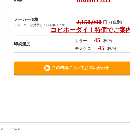
Bizhub C454
型番
メーカー価格
2,150,000
円～(税別)
※メーカーが提示している価格です
コピホーダイ！特価でご案
45
カラー：
枚/分
印刷速度
45
モノクロ：
枚/分
この機種についてお問い合わせ