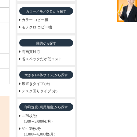
カラー／モノクロから探す
カラー コピー機
モノクロ コピー機
目的から探す
高画質対応
省スペックだが低コスト
大きさ
から探す
(本体サイズ)
床置きタイプ
(大)
デスク回りタイプ
(小)
印刷速度
から探す
(利用頻度)
～29枚/分
（500～3,000枚/月）
30～39枚/分
（3,000～6,000枚/月）