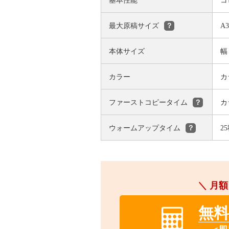
基本性能
コ
最大原稿サイズ
A
？
本体サイズ
幅
カラー
カ
ファーストコピータイム
カ
？
ウォームアップタイム
2
？
＼ 月額
無