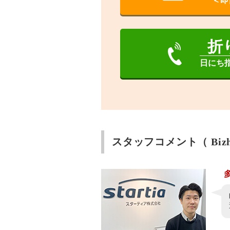
＜即
折
日にち
スタッフコメント（ Bizh