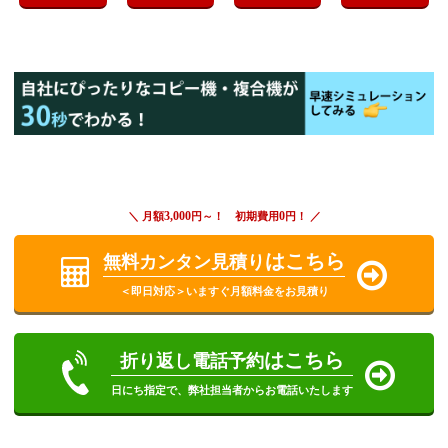
3,000
0
＼ 月額
円～！ 初期費用
円！ ／
はこちら
無料カンタン見積り
＜即日対応＞いますぐ月額料金をお見積り
はこちら
折り返し電話予約
日にち指定で、弊社担当者からお電話いたします