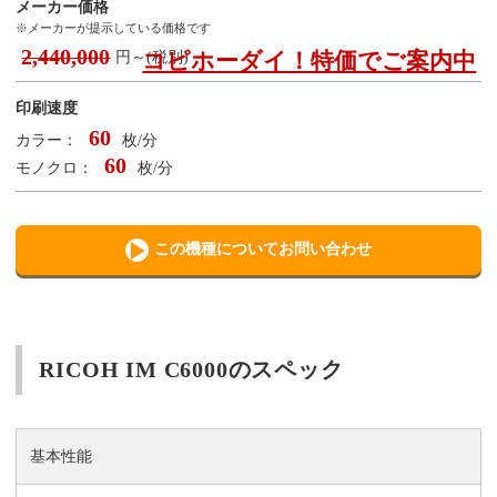
メーカー価格
※メーカーが提示している価格です
2,440,000
コピホーダイ！特価でご案内中
円～(税別)
印刷速度
60
カラー：
枚/分
60
モノクロ：
枚/分
この機種についてお問い合わせ
RICOH IM C6000のスペック
基本性能