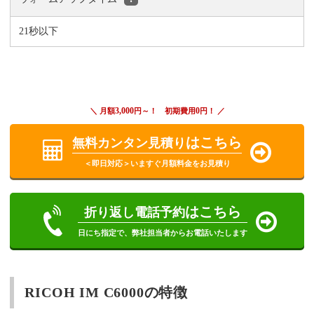
21秒以下
3,000
0
＼ 月額
円～！ 初期費用
円！ ／
はこちら
無料カンタン見積り
＜即日対応＞いますぐ月額料金をお見積り
はこちら
折り返し電話予約
日にち指定で、弊社担当者からお電話いたします
RICOH IM C6000の特徴