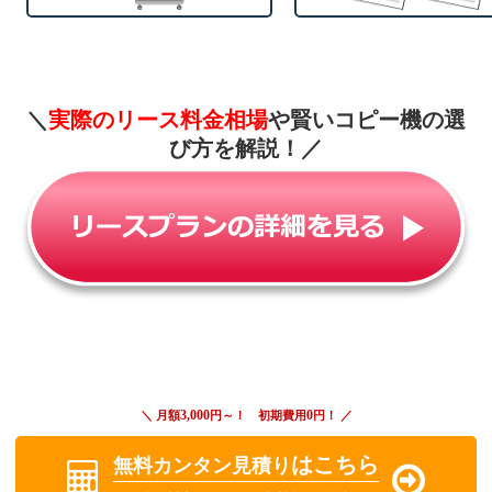
＼
実際のリース料金相場
や賢いコピー機の選
び方を解説！
／
3,000
0
＼ 月額
円～！ 初期費用
円！ ／
はこちら
無料カンタン見積り