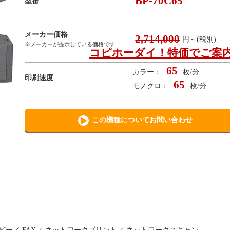
BP-70C65
型番
メーカー価格
2,714,000
円～(税別)
※メーカーが提示している価格です
コピホーダイ！特価でご案
65
カラー：
枚/分
印刷速度
65
モノクロ：
枚/分
この機種についてお問い合わせ