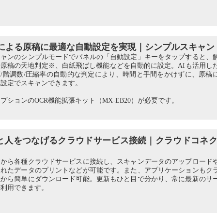
Iによる原稿に最適な自動設定を実現｜シンプルスキャン
キャンのシンプルモードでパネルの「自動設定」キーをタップすると、
や原稿の天地判定※、白紙飛ばし機能などを自動的に設定。AIも活用し
度/階調数/圧縮率の自動的な判定により、時間と手間をかけずに、原稿
な設定でスキャンできます。
プションのOCR機能拡張キット（MX-EB20）が必要です。
と人をつなげるクラウドサービス接続｜クラウドコネ
体から各種クラウドサービスに接続し、スキャンデータのアップロード
されたデータのプリントなどが可能です。また、アプリケーションもク
上から簡単にダウンロード可能。更新もひと目で分かり、常に最新のサ
が利用できます。