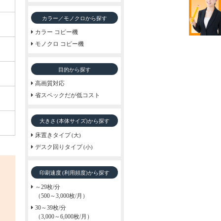
カラー／モノクロから探す
カラー コピー機
モノクロ コピー機
目的から探す
高画質対応
省スペックだが低コスト
大きさ
から探す
(本体サイズ)
床置きタイプ
(大)
デスク回りタイプ
(小)
印刷速度
から探す
(利用頻度)
～29枚/分
（500～3,000枚/月）
30～39枚/分
（3,000～6,000枚/月）