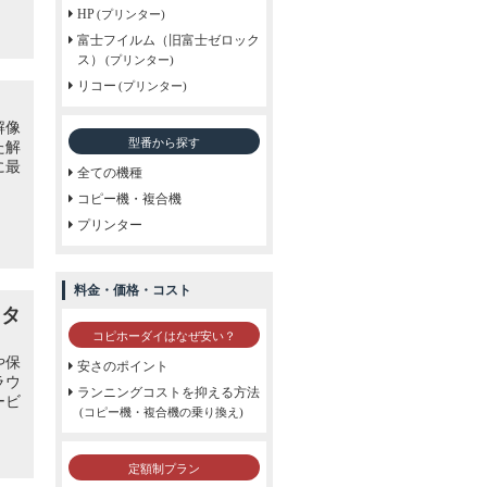
HP
(プリンター)
富士フイルム（旧富士ゼロック
ス）
(プリンター)
リコー
(プリンター)
解像
型番から探す
た解
に最
全ての機種
コピー機・複合機
プリンター
料金・価格・コスト
クタ
コピホーダイはなぜ安い？
や保
安さのポイント
ラウ
ランニングコストを抑える方法
ービ
(コピー機・複合機の乗り換え)
定額制プラン