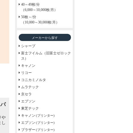
40～49枚/分
（6,000～10,000枚/月）
50枚～/分
（10,000～30,000枚/月）
メーカーから探す
シャープ
富士フイルム（旧富士ゼロック
ス）
キャノン
リコー
コニカミノルタ
ムラテック
京セラ
エプソン
トパ
東芝テック
キャノン
(プリンター)
りや
エプソン
まし
(プリンター)
ブラザー
(プリンター)