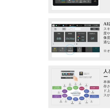
A
ス
度
像
適
※オ
人
ー
本
存
ド
ス