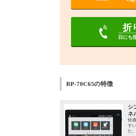
＜即
折
日にち
BP-70C65の特徴
シ
ネ
快適
す
た