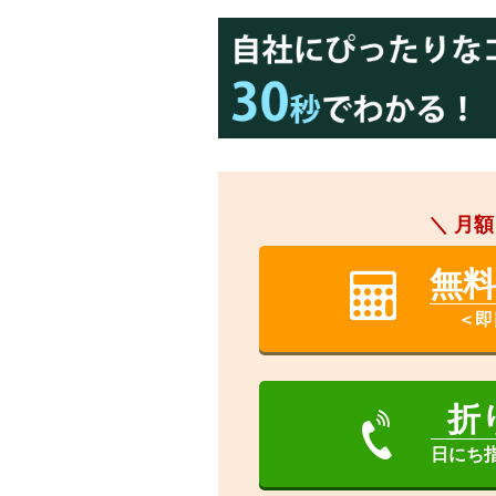
＼ 月額
無
＜即
折
日にち