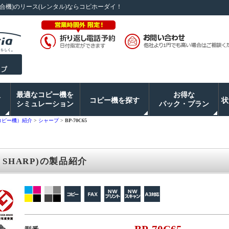
複合機)のリース(レンタル)ならコピホーダイ！
入
最適なコピー機を
お得な
コピー機を探す
状
シミュレーション
パック・プラン
コピー機）紹介
>
シャープ
>
BP-70C65
( SHARP)の製品紹介