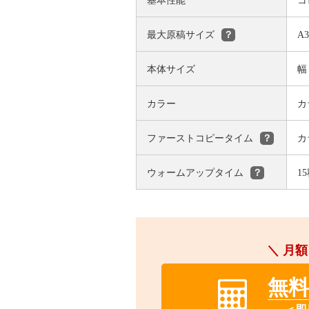
基本性能
コ
最大原稿サイズ
A
？
本体サイズ
幅
カラー
カ
ファーストコピータイム
カ
？
ウォームアップタイム
1
？
＼ 月額
無