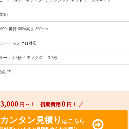
ピー
FAX
ネットワークプリント
ネットワークスキャン
3対応
 609×奥行 662×高さ 860mm
ラー／ モノクロ対応
ラー： 4.8秒／ モノクロ： 3.7秒
5秒以下
3,000
0
円～！ 初期費用
円！ ／
料カンタン見積り
はこちら