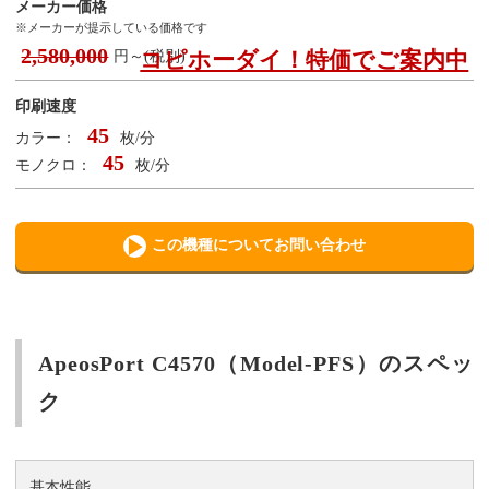
メーカー価格
※メーカーが提示している価格です
2,580,000
コピホーダイ！特価でご案内中
円～(税別)
印刷速度
45
カラー：
枚/分
45
モノクロ：
枚/分
この機種についてお問い合わせ
ApeosPort C4570（Model-PFS）のスペッ
ク
基本性能