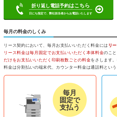
はこちら
折り返し電話予約
日にち指定で、弊社担当者からお電話いたします
毎月の料金のしくみ
リース契約において、毎月お支払いいただく料金には
リー
リース料金は毎月固定でお支払いいただく本体料金
のこと
だけをお支払いいただく印刷枚数ごとの料金
をさします。
料金は分割払いの端末代、カウンター料金は通話料という
リース料金
カウ
毎月
固定で
支払う