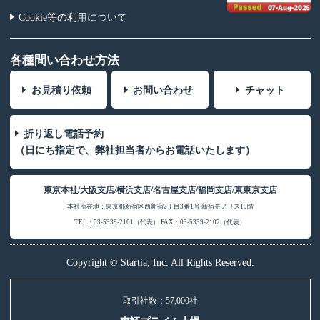
Cookie等の利用について
各種問い合わせ方法
お見積り依頼
お問い合わせ
チャット
折り返し電話予約
（日にち指定で、弊社担当者からお電話いたします）
東京本社/大阪支店/横浜支店/名古屋支店/福岡支店/東東京支店
本社所在地：東京都新宿区西新宿2丁目3番1号 新宿モノリス19階
TEL：03-5339-2101（代表） FAX：03-5339-2102（代表）
Copyright © Startia, Inc. All Rights Reserved.
取引社数：57,000社