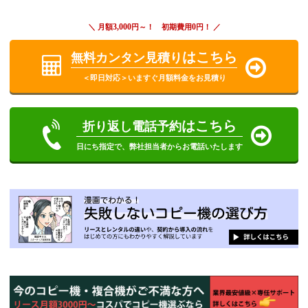
3,000
0
＼ 月額
円～！ 初期費用
円！ ／
はこちら
無料カンタン見積り
＜即日対応＞いますぐ月額料金をお見積り
はこちら
折り返し電話予約
日にち指定で、弊社担当者からお電話いたします