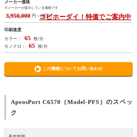
メーカー価格
※メーカーが提示している価格です
3,950,000
コピホーダイ！特価でご案内中
円～(税別)
印刷速度
65
カラー：
枚/分
65
モノクロ：
枚/分
この機種についてお問い合わせ
ApeosPort C6570（Model-PFS）のスペッ
ク
基本性能