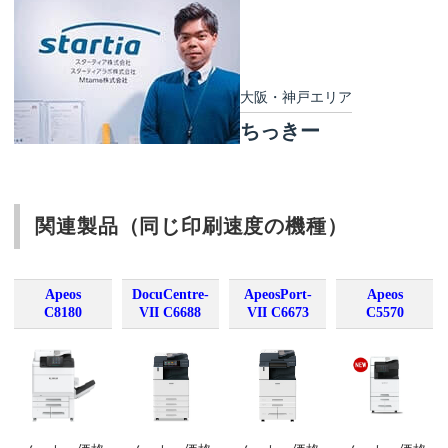
大阪・神戸エリア
ちっきー
関連製品（同じ印刷速度の機種）
Apeos
DocuCentre-
ApeosPort-
Apeos
C8180
VII C6688
VII C6673
C5570