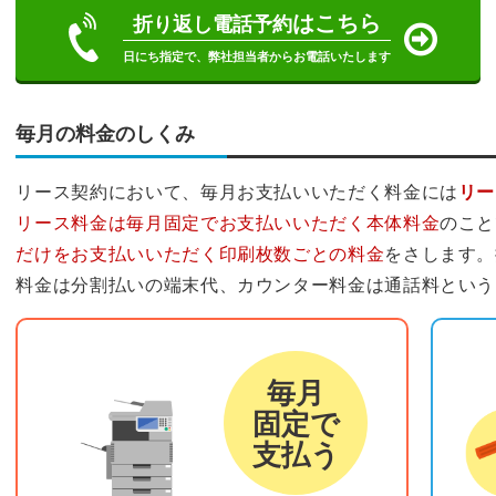
はこちら
折り返し電話予約
日にち指定で、弊社担当者からお電話いたします
毎月の料金のしくみ
リース契約において、毎月お支払いいただく料金には
リー
リース料金は毎月固定でお支払いいただく本体料金
のこと
だけをお支払いいただく印刷枚数ごとの料金
をさします。
料金は分割払いの端末代、カウンター料金は通話料という
リース料金
カウ
毎月
固定で
支払う