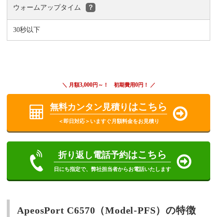
ウォームアップタイム
？
30秒以下
3,000
0
＼ 月額
円～！ 初期費用
円！ ／
はこちら
無料カンタン見積り
＜即日対応＞いますぐ月額料金をお見積り
はこちら
折り返し電話予約
日にち指定で、弊社担当者からお電話いたします
ApeosPort C6570（Model-PFS）の特徴