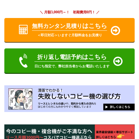
3,000
0
＼ 月額
円～！ 初期費用
円！ ／
はこちら
無料カンタン見積り
＜即日対応＞いますぐ月額料金をお見積り
はこちら
折り返し電話予約
日にち指定で、弊社担当者からお電話いたします