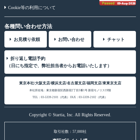
Cookie等の利用について
各種問い合わせ方法
お見積り依頼
お問い合わせ
チャット
折り返し電話予約
（日にち指定で、弊社担当者からお電話いたします）
東京本社/大阪支店/横浜支店/名古屋支店/福岡支店/東東京支店
本社所在地：東京都新宿区西新宿2丁目3番1号 新宿モノリス19階
TEL：03-5339-2101（代表） FAX：03-5339-2102（代表）
Copyright © Startia, Inc. All Rights Reserved.
取引社数：57,000社