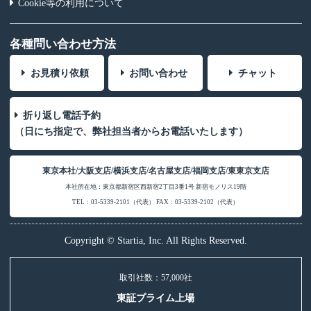
Cookie等の利用について
各種問い合わせ方法
お見積り依頼
お問い合わせ
チャット
折り返し電話予約
（日にち指定で、弊社担当者からお電話いたします）
東京本社/大阪支店/横浜支店/名古屋支店/福岡支店/東東京支店
本社所在地：東京都新宿区西新宿2丁目3番1号 新宿モノリス19階
TEL：03-5339-2101（代表） FAX：03-5339-2102（代表）
Copyright © Startia, Inc. All Rights Reserved.
取引社数：57,000社
東証プライム上場