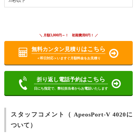
35秒以下
3,000
0
＼ 月額
円～！ 初期費用
円！ ／
はこちら
無料カンタン見積り
＜即日対応＞いますぐ月額料金をお見積り
はこちら
折り返し電話予約
日にち指定で、弊社担当者からお電話いたします
スタッフコメント（ ApeosPort-V 4020に
ついて）