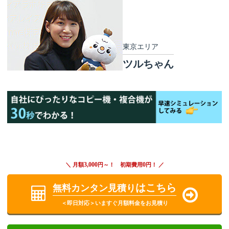
東京エリア
ツルちゃん
3,000
0
＼ 月額
円～！ 初期費用
円！ ／
はこちら
無料カンタン見積り
＜即日対応＞いますぐ月額料金をお見積り