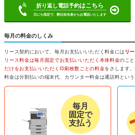
はこちら
折り返し電話予約
日にち指定で、弊社担当者からお電話いたします
毎月の料金のしくみ
リース契約において、毎月お支払いいただく料金には
リー
リース料金は毎月固定でお支払いいただく本体料金
のこと
だけをお支払いいただく印刷枚数ごとの料金
をさします。
料金は分割払いの端末代、カウンター料金は通話料という
リース料金
カウ
毎月
固定で
支払う