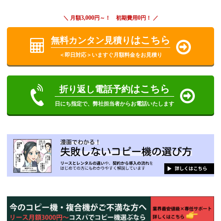
3,000
0
＼ 月額
円～！ 初期費用
円！ ／
はこちら
無料カンタン見積り
＜即日対応＞いますぐ月額料金をお見積り
はこちら
折り返し電話予約
日にち指定で、弊社担当者からお電話いたします