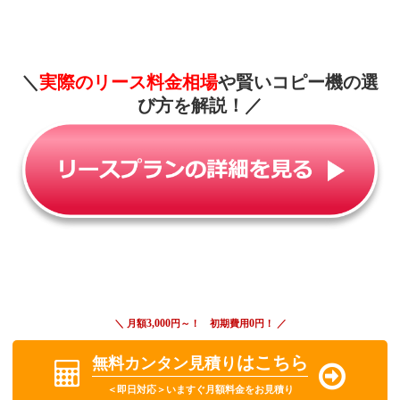
＼
実際のリース料金相場
や賢いコピー機の選
び方を解説！
／
3,000
0
＼ 月額
円～！ 初期費用
円！ ／
はこちら
無料カンタン見積り
＜即日対応＞いますぐ月額料金をお見積り