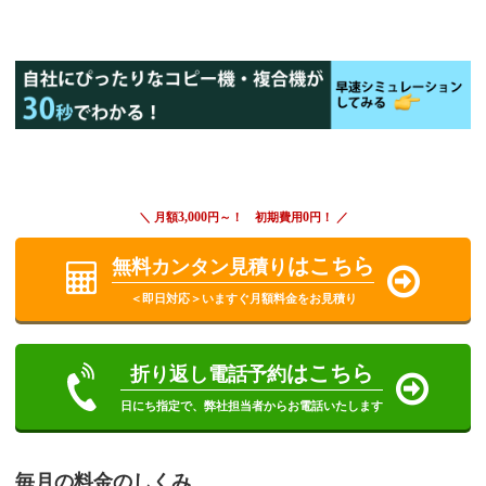
3,000
0
＼ 月額
円～！ 初期費用
円！ ／
はこちら
無料カンタン見積り
＜即日対応＞いますぐ月額料金をお見積り
はこちら
折り返し電話予約
日にち指定で、弊社担当者からお電話いたします
毎月の料金のしくみ