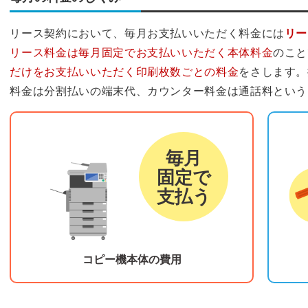
リース契約において、毎月お支払いいただく料金には
リー
リース料金は毎月固定でお支払いいただく本体料金
のこと
だけをお支払いいただく印刷枚数ごとの料金
をさします。
料金は分割払いの端末代、カウンター料金は通話料という
リース料金
カウ
毎月
固定で
支払う
コピー機本体の費用