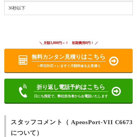
36秒以下
3,000
0
＼ 月額
円～！ 初期費用
円！ ／
はこちら
無料カンタン見積り
＜即日対応＞いますぐ月額料金をお見積り
はこちら
折り返し電話予約
日にち指定で、弊社担当者からお電話いたします
スタッフコメント（ ApeosPort-VII C6673
について）