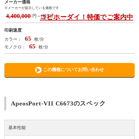
メーカー価格
※メーカーが提示している価格です
4,400,000
コピホーダイ！特価でご案内中
円～(税別)
印刷速度
65
カラー：
枚/分
65
モノクロ：
枚/分
この機種についてお問い合わせ
ApeosPort-VII C6673のスペック
基本性能