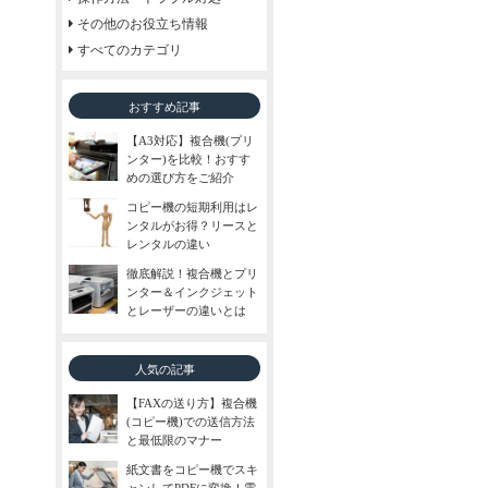
その他のお役立ち情報
すべてのカテゴリ
おすすめ記事
【A3対応】複合機(プリ
ンター)を比較！おすす
めの選び方をご紹介
コピー機の短期利用はレ
ンタルがお得？リースと
レンタルの違い
徹底解説！複合機とプリ
ンター＆インクジェット
とレーザーの違いとは
人気の記事
【FAXの送り方】複合機
(コピー機)での送信方法
と最低限のマナー
紙文書をコピー機でスキ