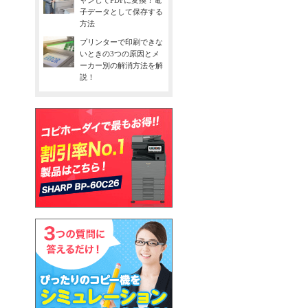
ャンしてPDFに変換！電
子データとして保存する
方法
プリンターで印刷できな
いときの3つの原因とメ
ーカー別の解消方法を解
説！