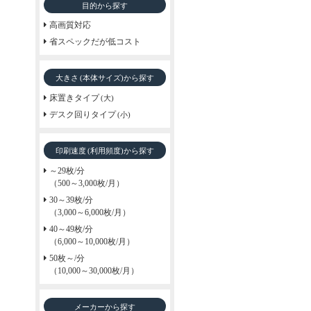
目的から探す
高画質対応
省スペックだが低コスト
大きさ
から探す
(本体サイズ)
床置きタイプ
(大)
デスク回りタイプ
(小)
印刷速度
から探す
(利用頻度)
～29枚/分
（500～3,000枚/月）
30～39枚/分
（3,000～6,000枚/月）
40～49枚/分
（6,000～10,000枚/月）
50枚～/分
（10,000～30,000枚/月）
メーカーから探す