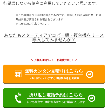
行錯誤しながら便利に利用していきたいと思います。
※この事例は2016年10月時点のものです。掲載した時点以降にサービス・
商品内容が変更される場合もございます。
あらかじめご了承ください。
あなたもスターティアでコピー機・複合機をリース
導入してみませんか？
3,000
0
＼ 月額
円～！ 初期費用
円！ ／
はこちら
無料カンタン見積り
＜即日対応＞いますぐ月額料金をお見積り
はこちら
折り返し電話予約
日にち指定で、弊社担当者からお電話いたします