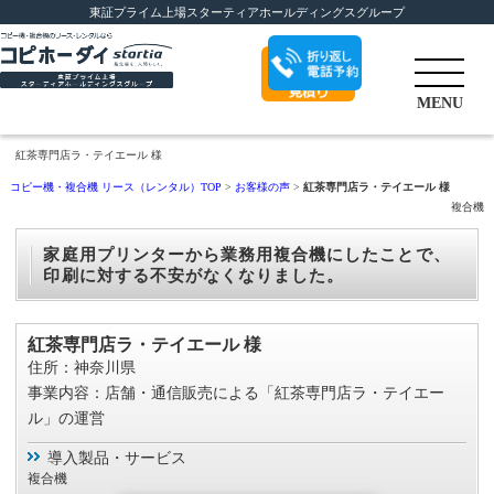
東証プライム上場スターティアホールディングスグループ
折り返し電話予
MENU
約
無料カンタン
見
紅茶専門店ラ・テイエール 様
積もり
コピー機・複合機 リース（レンタル）TOP
>
お客様の声
>
紅茶専門店ラ・テイエール 様
複合機
家庭用プリンターから業務用複合機にしたことで、
印刷に対する不安がなくなりました。
紅茶専門店ラ・テイエール 様
住所：神奈川県
事業内容：店舗・通信販売による「紅茶専門店ラ・テイエー
ル」の運営
導入製品・サービス
複合機