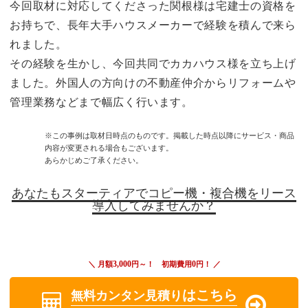
今回取材に対応してくださった関根様は宅建士の資格を
お持ちで、長年大手ハウスメーカーで経験を積んで来ら
れました。
その経験を生かし、今回共同でカカハウス様を立ち上げ
ました。外国人の方向けの不動産仲介からリフォームや
管理業務などまで幅広く行います。
※この事例は取材日時点のものです。掲載した時点以降にサービス・商品
内容が変更される場合もございます。
あらかじめご了承ください。
あなたもスターティアでコピー機・複合機をリース
導入してみませんか？
3,000
0
＼ 月額
円～！ 初期費用
円！ ／
はこちら
無料カンタン見積り