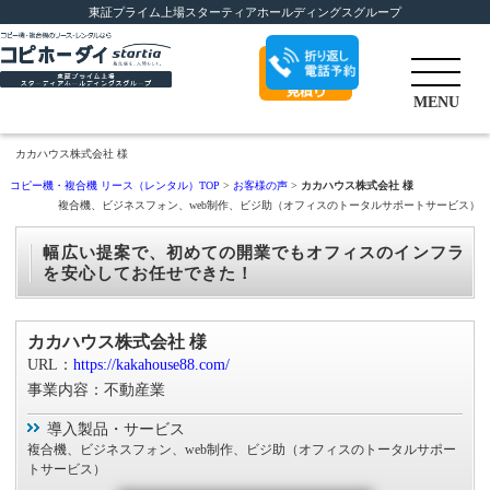
東証プライム上場スターティアホールディングスグループ
折り返し電話予
MENU
約
無料カンタン
見
カカハウス株式会社 様
積もり
コピー機・複合機 リース（レンタル）TOP
>
お客様の声
>
カカハウス株式会社 様
複合機、ビジネスフォン、web制作、ビジ助（オフィスのトータルサポートサービス）
幅広い提案で、初めての開業でもオフィスのインフラ
を安心してお任せできた！
カカハウス株式会社 様
URL：
https://kakahouse88.com/
事業内容：不動産業
導入製品・サービス
複合機、ビジネスフォン、web制作、ビジ助（オフィスのトータルサポー
トサービス）