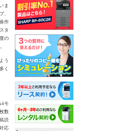
いま
プ、
操作
スタ
度の
。
よう
多く
A4モ
枚数
稿読
対応