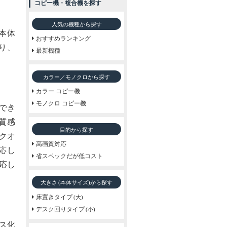
コピー機・複合機を探す
人気の機種から探す
本体
おすすめランキング
り、
最新機種
カラー／モノクロから探す
カラー コピー機
モノクロ コピー機
力でき
質感
目的から探す
刷クオ
高画質対応
応し
省スペックだが低コスト
応し
大きさ
から探す
(本体サイズ)
床置きタイプ
(大)
デスク回りタイプ
(小)
レス化