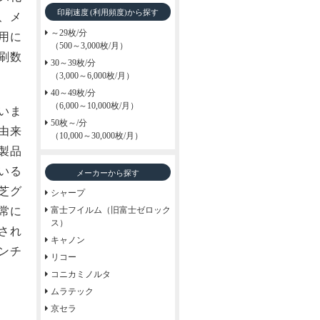
印刷速度
から探す
(利用頻度)
、メ
～29枚/分
用に
（500～3,000枚/月）
刷数
30～39枚/分
（3,000～6,000枚/月）
40～49枚/分
（6,000～10,000枚/月）
いま
50枚～/分
由来
（10,000～30,000枚/月）
製品
いる
メーカーから探す
芝グ
シャープ
常に
富士フイルム（旧富士ゼロック
ス）
され
キャノン
ンチ
リコー
コニカミノルタ
ムラテック
京セラ