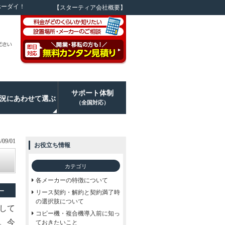
ホーダイ！
【スターティア会社概要】
サポート体制
況にあわせて選ぶ
（全国対応）
09/01
お役立ち情報
カテゴリ
各メーカーの特徴について
ー
リース契約・解約と契約満了時
の選択肢について
して
コピー機・複合機導入前に知っ
。今
ておきたいこと