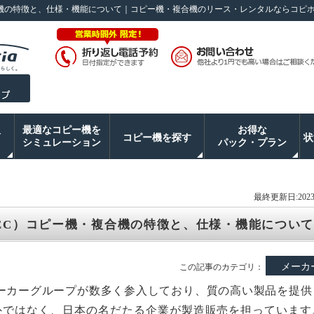
・複合機の特徴と、仕様・機能について｜コピー機・複合機のリース・レンタルならコピ
入
最適なコピー機を
お得な
コピー機を探す
状
シミュレーション
パック・プラン
最終更新日:2023/
 TEC）コピー機・複合機の特徴と、仕様・機能について
メーカ
この記事のカテゴリ：
ーカーグループが数多く参入しており、質の高い製品を提供
外ではなく、日本の名だたる企業が製造販売を担っています