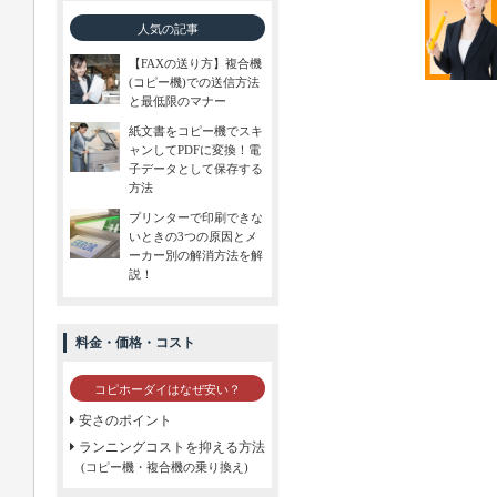
人気の記事
【FAXの送り方】複合機
(コピー機)での送信方法
と最低限のマナー
紙文書をコピー機でスキ
ャンしてPDFに変換！電
子データとして保存する
方法
プリンターで印刷できな
いときの3つの原因とメ
ーカー別の解消方法を解
説！
料金・価格・コスト
コピホーダイはなぜ安い？
安さのポイント
ランニングコストを抑える方法
(コピー機・複合機の乗り換え)