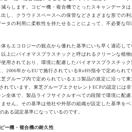
を減らします。コピー機・複合機でとったスキャンデータは
ち出し、クラウドスペースへの保管などさまざまな形での利
データの利用に柔軟性を持たせることによって、不必要な印
自体もエコロジーの観点から優れた基準にいち早く適応して
％以上にバイオマスプラスチックと呼ばれるクリーンな植物
が使用されており、環境に配慮したバイオマスプラスチック
2006年からEUで施行されているRoHS指令で定められて
東芝グループ内で定められているエコ製品の規定に沿って東
定されています。東芝グループエクセレントECPの認定には非
ーン全体で、製品ライフサイクルすべての段階で環境に配慮
りません。その基準は他社や外部の組織が設定した基準をベ
のある認定基準になっているのです。
）コピー機・複合機の耐久性