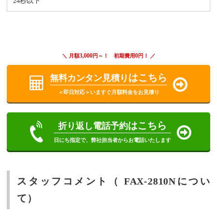
24秒以下
3,000
0
＼ 月額
円～！ 初期費用
円！ ／
はこちら
無料カンタン見積り
＜即日対応＞いますぐ月額料金をお見積り
はこちら
折り返し電話予約
日にち指定で、弊社担当者からお電話いたします
スタッフコメント（ FAX-2810Nについ
て）