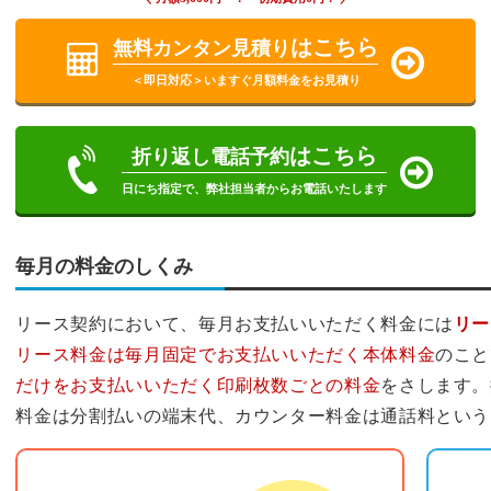
はこちら
無料カンタン見積り
＜即日対応＞いますぐ月額料金をお見積り
はこちら
折り返し電話予約
日にち指定で、弊社担当者からお電話いたします
毎月の料金のしくみ
リース契約において、毎月お支払いいただく料金には
リー
リース料金は毎月固定でお支払いいただく本体料金
のこと
だけをお支払いいただく印刷枚数ごとの料金
をさします。
料金は分割払いの端末代、カウンター料金は通話料という
リース料金
カウ