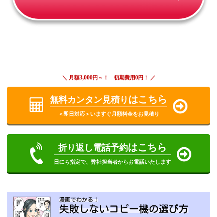
3,000
0
＼ 月額
円～！ 初期費用
円！ ／
はこちら
無料カンタン見積り
＜即日対応＞いますぐ月額料金をお見積り
はこちら
折り返し電話予約
日にち指定で、弊社担当者からお電話いたします