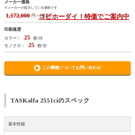
メーカー価格
※メーカーが提示している価格です
1,172,000
コピホーダイ！特価でご案内中
円～(税別)
印刷速度
25
カラー：
枚/分
25
モノクロ：
枚/分
この機種についてお問い合わせ
TASKalfa 2551ciのスペック
基本性能