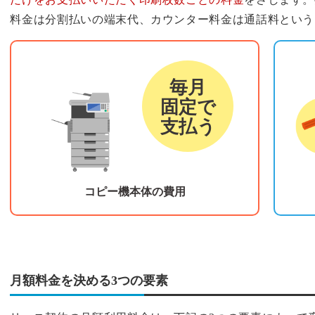
料金は分割払いの端末代、カウンター料金は通話料という
リース料金
カウ
毎月
固定で
支払う
コピー機本体の費用
月額料金を決める3つの要素