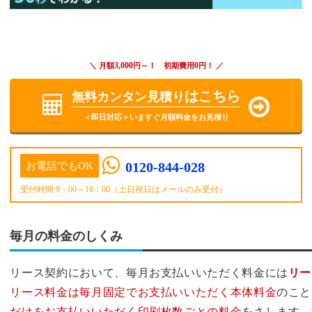
3,000
0
＼ 月額
円～！ 初期費用
円！ ／
はこちら
無料カンタン見積り
＜即日対応＞いますぐ月額料金をお見積り
0120-844-028
お電話でもOK
受付時間 9：00～18：00（土日祝日はメールのみ受付）
毎月の料金のしくみ
リース契約において、毎月お支払いいただく料金には
リー
リース料金は毎月固定でお支払いいただく本体料金
のこと
だけをお支払いいただく印刷枚数ごとの料金
をさします。