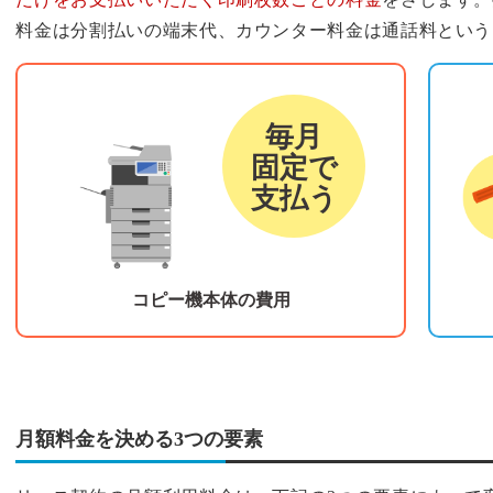
料金は分割払いの端末代、カウンター料金は通話料という
リース料金
カウ
毎月
固定で
支払う
コピー機本体の費用
月額料金を決める3つの要素