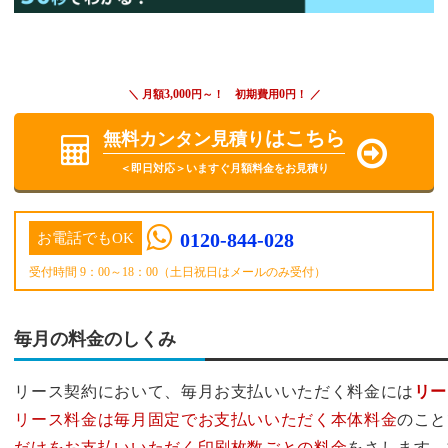
3,000
0
＼ 月額
円～！ 初期費用
円！ ／
はこちら
無料カンタン見積り
＜即日対応＞いますぐ月額料金をお見積り
0120-844-028
お電話でもOK
受付時間 9：00～18：00（土日祝日はメールのみ受付）
毎月の料金のしくみ
リース契約において、毎月お支払いいただく料金には
リー
リース料金は毎月固定でお支払いいただく本体料金
のこと
だけをお支払いいただく印刷枚数ごとの料金
をさします。