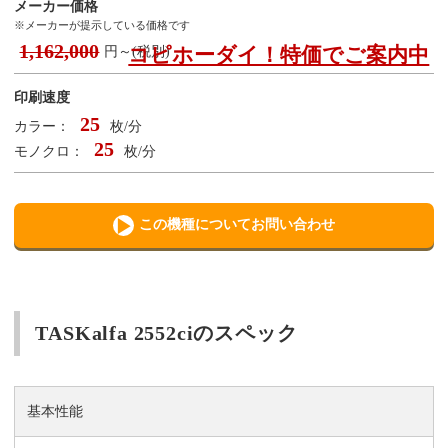
メーカー価格
※メーカーが提示している価格です
1,162,000
コピホーダイ！特価でご案内中
円～(税別)
印刷速度
25
カラー：
枚/分
25
モノクロ：
枚/分
この機種についてお問い合わせ
TASKalfa 2552ciのスペック
基本性能