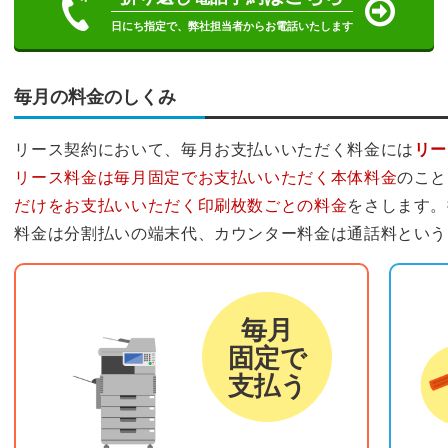
日にち指定で、弊社担当者からお電話いたします
毎月の料金のしくみ
リース契約において、毎月お支払いいただく料金には
リー
リース料金は毎月固定でお支払いいただく本体料金
のこと
だけをお支払いいただく印刷枚数ごとの料金
をさします。
料金は分割払いの端末代、カウンター料金は通話料という
リース料金
カウ
毎月
固定で
支払う