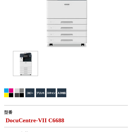
型番
DocuCentre-VII C6688