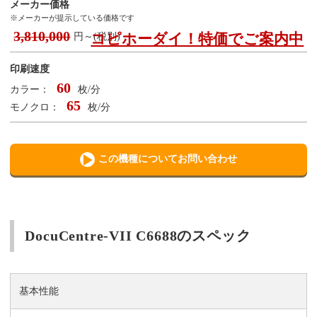
メーカー価格
※メーカーが提示している価格です
3,810,000
コピホーダイ！特価でご案内中
円～(税別)
印刷速度
60
カラー：
枚/分
65
モノクロ：
枚/分
この機種についてお問い合わせ
DocuCentre-VII C6688のスペック
基本性能