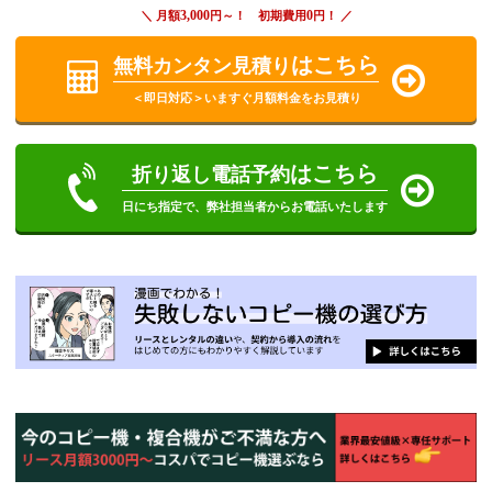
3,000
0
＼ 月額
円～！ 初期費用
円！ ／
はこちら
無料カンタン見積り
＜即日対応＞いますぐ月額料金をお見積り
はこちら
折り返し電話予約
日にち指定で、弊社担当者からお電話いたします