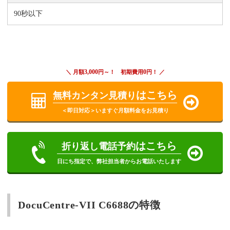
90秒以下
3,000
0
＼ 月額
円～！ 初期費用
円！ ／
はこちら
無料カンタン見積り
＜即日対応＞いますぐ月額料金をお見積り
はこちら
折り返し電話予約
日にち指定で、弊社担当者からお電話いたします
DocuCentre-VII C6688の特徴