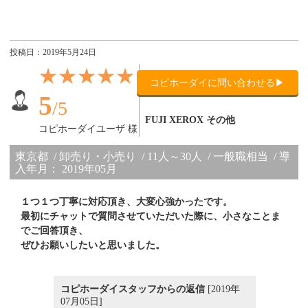
投稿日：2019年5月24日
★★★★★
コピホーダイに問い合わせる▶
導入機種：
5
/5
FUJI XEROX その他
コピホーダイユーザ 様
東京都
卸売り・小売り
11人～30人
一般職相当
導
入年月： 2019年05月
１つ１つ丁寧に対応頂き、大変心強かったです。
最初にチャットで質問させていただいた際に、小さなことま
でご回答頂き、
ぜひお願いしたいと思いました。
コピホーダイスタッフからの返信
[2019年
07月05日]