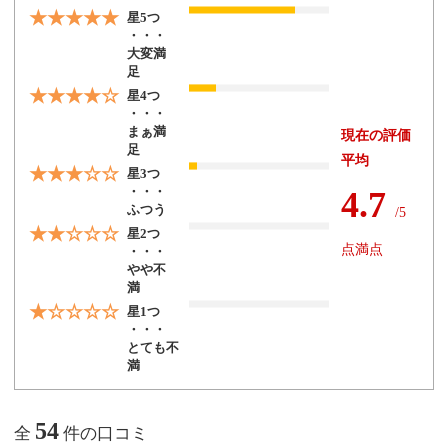
★★★★★
星5つ
・・・
大変満
足
★★★★☆
星4つ
・・・
まぁ満
現在の評価
足
平均
★★★☆☆
星3つ
・・・
4.7
ふつう
/5
★★☆☆☆
星2つ
点満点
・・・
やや不
満
★☆☆☆☆
星1つ
・・・
とても不
満
54
全
件の口コミ