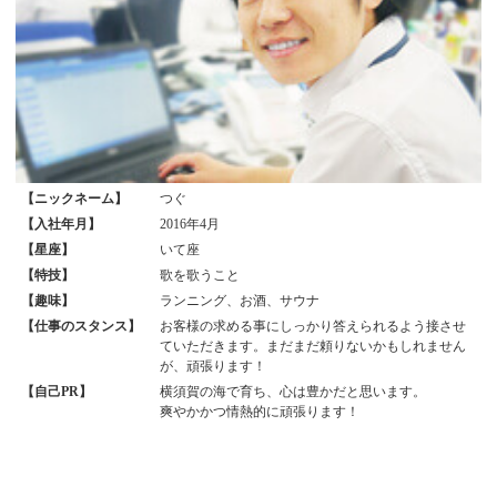
【ニックネーム】
つぐ
【入社年月】
2016年4月
【星座】
いて座
【特技】
歌を歌うこと
【趣味】
ランニング、お酒、サウナ
【仕事のスタンス】
お客様の求める事にしっかり答えられるよう接させ
ていただきます。まだまだ頼りないかもしれません
が、頑張ります！
【自己PR】
横須賀の海で育ち、心は豊かだと思います。
爽やかかつ情熱的に頑張ります！