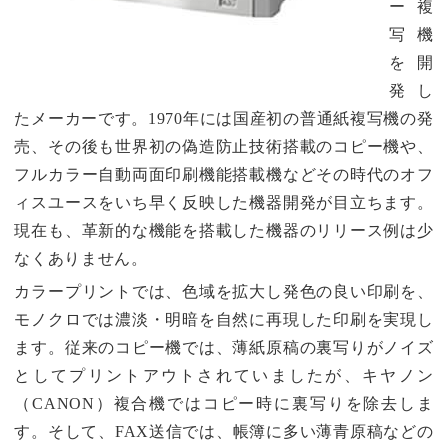
ー複
写機
を開
発し
たメーカーです。1970年には国産初の普通紙複写機の発
売、その後も世界初の偽造防止技術搭載のコピー機や、
フルカラー自動両面印刷機能搭載機などその時代のオフ
ィスユースをいち早く反映した機器開発が目立ちます。
現在も、革新的な機能を搭載した機器のリリース例は少
なくありません。
カラープリントでは、色域を拡大し発色の良い印刷を、
モノクロでは濃淡・明暗を自然に再現した印刷を実現し
ます。従来のコピー機では、薄紙原稿の裏写りがノイズ
としてプリントアウトされていましたが、キヤノン
（CANON）複合機ではコピー時に裏写りを除去しま
す。そして、FAX送信では、帳簿に多い薄青原稿などの