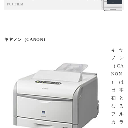
FUJIFILM
キヤノン（CANON）
キヤ
ノン
（CA
NON
）は
日本
初と
なる
フル
カラ