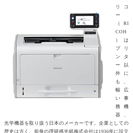
リコ
ー
（RI
COH
）は
プリ
ンタ
ー以
外に
も、
幅広
い事
務機
器、
光学機器を取り扱う日本のメーカーです。企業としての
歴史は古く、前身の理研感光紙株式会社は1936年に設立