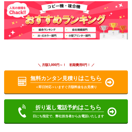
3,000
0
＼ 月額
円～！ 初期費用
円！ ／
はこちら
無料カンタン見積り
＜即日対応＞いますぐ月額料金をお見積り
はこちら
折り返し電話予約
日にち指定で、弊社担当者からお電話いたします