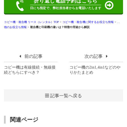
折り返し電話予約
はこちら
日にち指定で、弊社担当者からお電話いたします
コピー機・複合機 リース（レンタル）TOP
>
コピー機・複合機に関するお役立ち情報
>
その
他のお役立ち情報
>
複合機と印刷機の違いは？特徴や用途から解説
前の記事
次の記事
コピー機は有線接続・無線接
コピー機の2in1,4in1などのや
続どちらにすべき？
りかたまとめ
記事一覧へ戻る
関連ページ