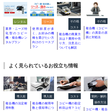
その他
その他
レンタル
リース
コスト
複合機（コピー
業界・ニーズ特
使用頻度が多
機）の異音の原
化型のコピー
く、お好みの機
複合機の廃棄方
因と対処法
機・複合機レン
種を選びたい方
法は？費用や売
タルプラン
向けのリースプ
り方、注意点に
ラン
ついても解説
よく見られているお役立ち情報
導入前
導入前
コスト
契約・解約
操作方法
複合機の法定耐
複合機の耐用年
コピー機の勘定
用年数
数と償却率につ
科目は何？コピ
コピー機・複合