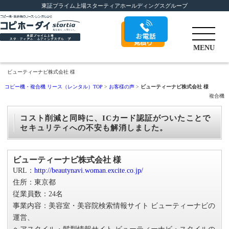
東証プライム上場スターティアホールディングスグループ
0120-844-028
MENU
無料カンタン
見
ビューティーナビ株式会社 様
積もり
コピー機・複合機 リース（レンタル）TOP
>
お客様の声
>
ビューティーナビ株式会社 様
複合機
コスト削減と同時に、ICカード認証がついたことで
セキュリティへの不安も解消しました。
ビューティーナビ株式会社 様
URL：
http://beautynavi.woman.excite.co.jp/
住所：東京都
従業員数：24名
事業内容：美容室・美容院検索情報サイト ビューティーナビの
運営、