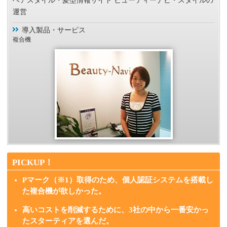
ヘアスタイル・髪型情報サイト ビューティーナビ・スタイルの
運営
導入製品・サービス
複合機
PICKUP！
Pマーク（※1）取得のため、個人認証システムを搭載し
た複合機が欲しかった。
高いコストを削減するために、3社の中から一番安かっ
たスターティアを選んだ。