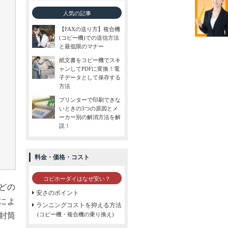
人気の記事
【FAXの送り方】複合機
(コピー機)での送信方法
と最低限のマナー
紙文書をコピー機でスキ
ャンしてPDFに変換！電
子データとして保存する
方法
プリンターで印刷できな
いときの3つの原因とメ
ーカー別の解消方法を解
説！
料金・価格・コスト
コピホーダイはなぜ安い？
どの
安さのポイント
によ
ランニングコストを抑える方法
封筒
(コピー機・複合機の乗り換え)