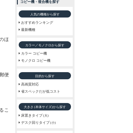
コピー機・複合機を探す
人気の機種から探す
おすすめランキング
最新機種
のほ
カラー／モノクロから探す
カラー コピー機
モノクロ コピー機
郵便
目的から探す
高画質対応
省スペックだが低コスト
大きさ
から探す
(本体サイズ)
るこ
床置きタイプ
(大)
デスク回りタイプ
(小)