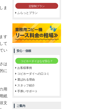
定額制プラン
しま
ふらっとプラン
ます
して
てい
安心・信頼
コピホーダイはなぜ安心？
さは
お客様事例
的に
コピホーダイへの口コミ
選ばれる理由
スタッフ紹介
の用
手厚いサポート
用紙
頭文
ご案内