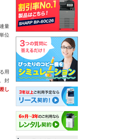
。連量
単位
る用
。封
差し