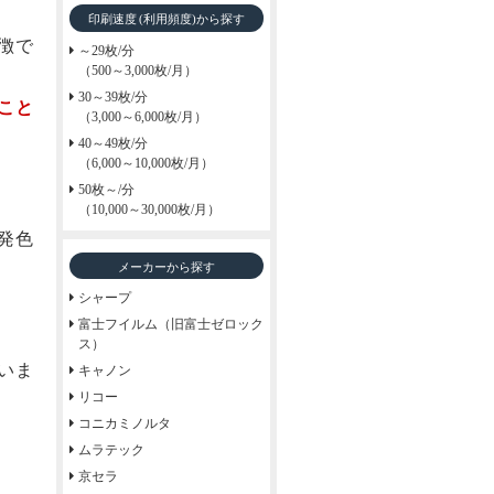
印刷速度
から探す
(利用頻度)
徴で
～29枚/分
（500～3,000枚/月）
30～39枚/分
こと
（3,000～6,000枚/月）
40～49枚/分
（6,000～10,000枚/月）
50枚～/分
（10,000～30,000枚/月）
発色
メーカーから探す
シャープ
富士フイルム（旧富士ゼロック
ス）
いま
キャノン
リコー
コニカミノルタ
ムラテック
京セラ