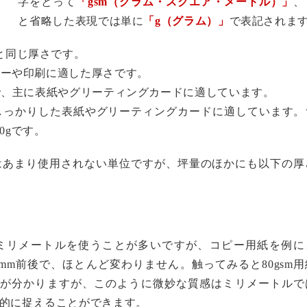
字をとって
「gsm（グラム・スクエア・メートル）」
、
と省略した表現では単に
「g（グラム）」
で表記されま
と同じ厚さです。
コピーや印刷に適した厚さです。
用紙で、主に表紙やグリーティングカードに適しています。
で、しっかりした表紙やグリーティングカードに適しています。
0gです。
はあまり使用されない単位ですが、坪量のほかにも以下の厚
ミリメートルを使うことが多いですが、コピー用紙を例に
.09mm前後で、ほとんど変わりません。触ってみると80gsm
ことが分かりますが、このように微妙な質感はミリメートルで
的に捉えることができます。