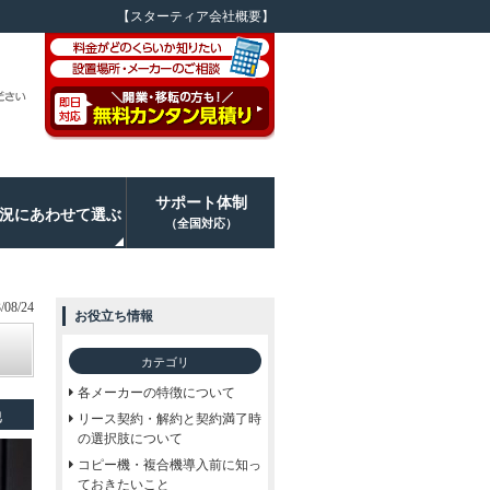
【スターティア会社概要】
サポート体制
況にあわせて選ぶ
（全国対応）
08/24
お役立ち情報
カテゴリ
各メーカーの特徴について
他
リース契約・解約と契約満了時
の選択肢について
コピー機・複合機導入前に知っ
ておきたいこと