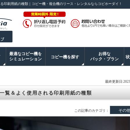
れる印刷用紙の種類｜コピー機・複合機のリース・レンタルならコピホーダイ！
入
最適なコピー機を
お得な
コピー機を探す
状
シミュレーション
パック・プラン
最終更新日:2023/
一覧＆よく使用される印刷用紙の種類
その
この記事のカテゴリ：