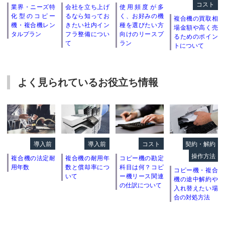
コスト
業界・ニーズ特
会社を立ち上げ
使用頻度が多
化型のコピー
るなら知ってお
く、お好みの機
複合機の買取相
機・複合機レン
きたい社内イン
種を選びたい方
場金額や高く売
タルプラン
フラ整備につい
向けのリースプ
るためのポイン
て
ラン
トについて
よく見られているお役立ち情報
導入前
導入前
コスト
契約・解約
操作方法
複合機の法定耐
複合機の耐用年
コピー機の勘定
用年数
数と償却率につ
科目は何？コピ
コピー機・複合
いて
ー機リース関連
機の途中解約や
の仕訳について
入れ替えたい場
合の対処方法