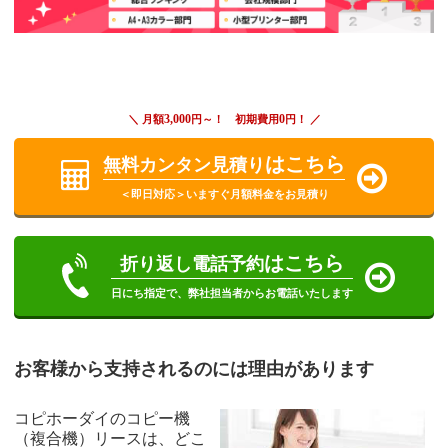
3,000
0
＼ 月額
円～！ 初期費用
円！ ／
はこちら
無料カンタン見積り
＜即日対応＞いますぐ月額料金をお見積り
はこちら
折り返し電話予約
日にち指定で、弊社担当者からお電話いたします
お客様から支持されるのには理由があります
コピホーダイのコピー機
（複合機）リースは、どこ